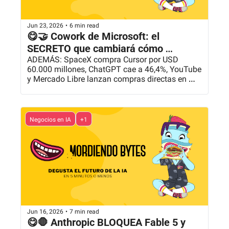
Jun 23, 2026
•
6 min read
😋🤝 Cowork de Microsoft: el 
SECRETO que cambiará cómo 
trabajas
ADEMÁS: SpaceX compra Cursor por USD 
60.000 millones, ChatGPT cae a 46,4%, YouTube 
y Mercado Libre lanzan compras directas en 
video y más...
Negocios en IA
+1
Jun 16, 2026
•
7 min read
😋🛑 Anthropic BLOQUEA Fable 5 y 